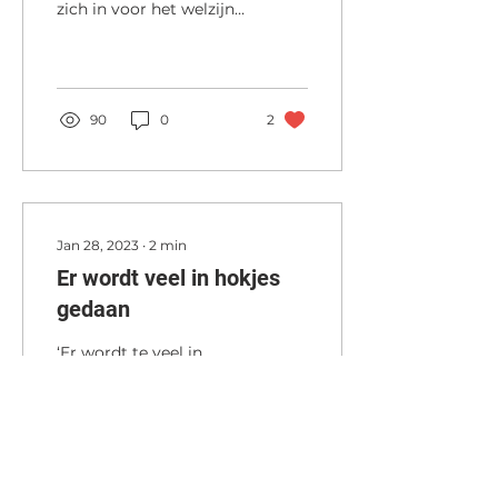
zich in voor het welzijn
van ouderen op Bonaire
door het belang van
creatieve en culturele...
90
0
2
Jan 28, 2023
∙
2
min
Er wordt veel in hokjes
gedaan
‘Er wordt te veel in
hokjes gedaan’ staat er
een artikel over in een
editie van de tijdschrift
Zorg en Welzijn. Deze
woorden heeft ons,...